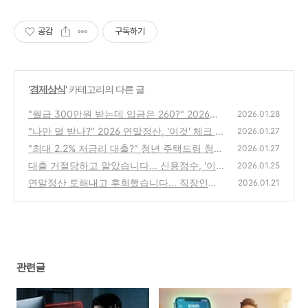
공감
구독하기
'
경제상식
' 카테고리의 다른 글
"월급 300만원 받는데 입금은 260?" 2026년
2026.01.28
내 연봉 실수령액, 1초 만에 표로 확인하기
"나만 덜 받나?" 2026 연말정산, '이것' 체크 안
(0)
2026.01.27
하면 평균 40만 원 손해 봅니다
"최대 2.2% 저금리 대출?" 청년 주택드림 청약
(0)
2026.01.27
통장, 2026년 반드시 갈아타야 할 이유
대출 거절당하고 알았습니다... 신용점수, '이
(0)
2026.01.25
것' 관리 안 하면 평생 이자 폭탄 맞습니다
연말정산 토해내고 후회했습니다... 직장인이 I
(1)
2026.01.21
SA 계좌 당장 만들어야 하는 이유
(0)
관련글