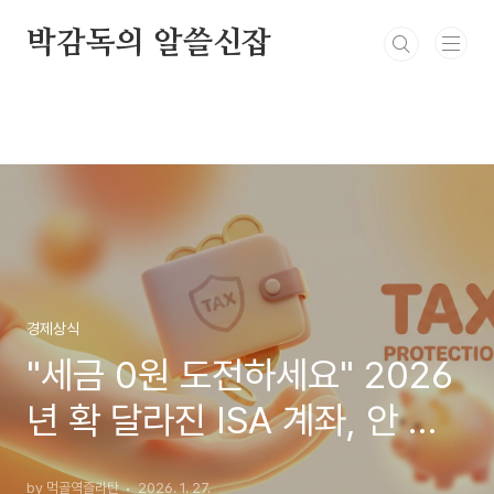
본문 바로가기
박감독의 알쓸신잡
경제상식
"세금 0원 도전하세요" 2026
년 확 달라진 ISA 계좌, 안 만
들면 손해인 이유 3가지
by 먹골역즐라탄
2026. 1. 27.