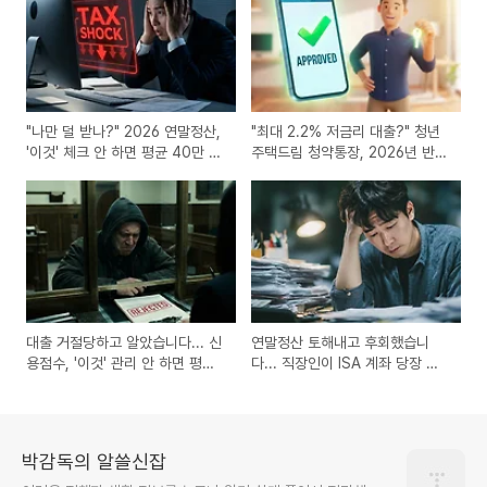
"나만 덜 받나?" 2026 연말정산,
"최대 2.2% 저금리 대출?" 청년
'이것' 체크 안 하면 평균 40만 원
주택드림 청약통장, 2026년 반드
손해 봅니다
시 갈아타야 할 이유
대출 거절당하고 알았습니다... 신
연말정산 토해내고 후회했습니
용점수, '이것' 관리 안 하면 평생
다... 직장인이 ISA 계좌 당장 만
이자 폭탄 맞습니다
들어야 하는 이유
박감독의 알쓸신잡