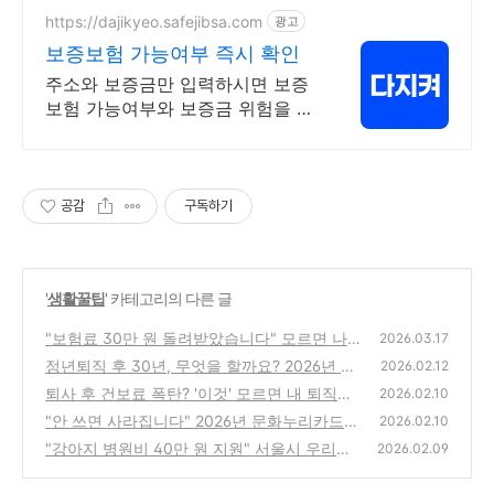
https://dajikyeo.safejibsa.com
광고
보증보험 가능여부 즉시 확인
주소와 보증금만 입력하시면 보증
보험 가능여부와 보증금 위험을 한
번에 알려드려요.
공감
구독하기
'
생활꿀팁
' 카테고리의 다른 글
"보험료 30만 원 돌려받았습니다" 모르면 나
2026.03.17
만 손해 보는 자동차 보험료 환급 꿀팁 💸🚗
정년퇴직 후 30년, 무엇을 할까요? 2026년 재
(0)
2026.02.12
취업 자격증 TOP 3 🏅
퇴사 후 건보료 폭탄? '이것' 모르면 내 퇴직금
(1)
2026.02.10
순삭됩니다! 💸
"안 쓰면 사라집니다" 2026년 문화누리카드 1
(0)
2026.02.10
3만 원, 넷플릭스·KTX·에버랜드 공짜로 즐기
"강아지 병원비 40만 원 지원" 서울시 우리동
2026.02.09
는 법
네 동물병원, 건강검진 무료로 받기 (본인부담
(0)