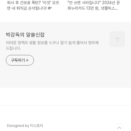
퇴사 후 건보료 폭탄? '이것' 모르
"안 쓰면 사라집니다" 2026년 문
면 내 퇴직금 순삭됩니다! 💸
화누리카드 13만 원, 넷플릭스
·KTX·에버랜드 공짜로 즐기는 법
박감독의 알쓸신잡
어려운 정책과 생활 정보를 누구나 알기 쉽게 풀어서 정리해
드립니다.
구독하기
Designed by 티스토리