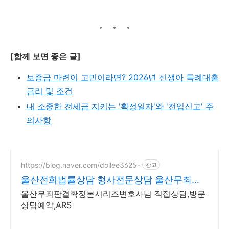
[함께 보면 좋은 글]
보증금 마련이 고민이라면? 2026년 신생아 특례대출
금리 및 조건
내 소중한 전세금 지키는 '확정일자'와 '전입신고' 주
의사항
https://blog.naver.com/dollee3625-
광고
울산전화법률상담 형사전문상담 울산무죄시
리즈확정본변호사
울산무죄판결확정본시리즈변호사님 직접상담,방문
상담예약,ARS