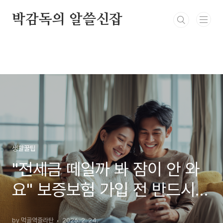
본문 바로가기
박감독의 알쓸신잡
생활꿀팁
"전세금 떼일까 봐 잠이 안 와
요" 보증보험 가입 전 반드시
확인해야 할 3가지 🏠🛡️
by 먹골역즐라탄
2026. 2. 24.