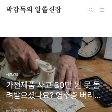
본문 바로가기
박감독의 알쓸신잡
생활꿀팁
가전제품 사고 30만 원 못 돌
려받으셨나요? 영수증 버리기
전에 '이것' 확인하세요 (선착
by 먹골역즐라탄
2026. 1. 26.