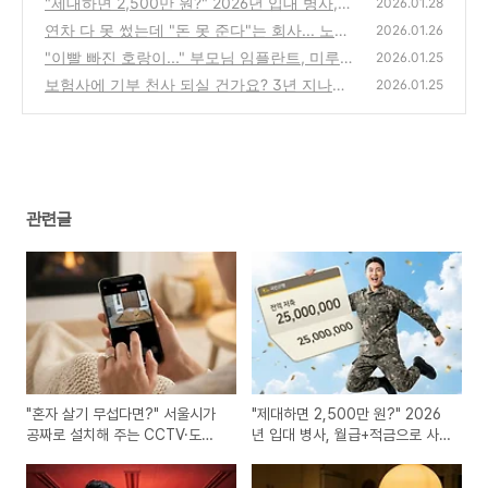
"제대하면 2,500만 원?" 2026년 입대 병사,
(0)
2026.01.28
월급+적금으로 사회초년생 목돈 만드는 법
연차 다 못 썼는데 "돈 못 준다"는 회사... 노동
(1)
2026.01.26
청 신고해서 150만 원 받아낸 후기
"이빨 빠진 호랑이..." 부모님 임플란트, 미루다
(0)
2026.01.25
가 300만 원 더 낸 사연 (건강보험 혜택)
보험사에 기부 천사 되실 건가요? 3년 지나면
(0)
2026.01.25
사라지는 '내 돈' 찾는 법 (소멸시효 주의)
(1)
관련글
"혼자 살기 무섭다면?" 서울시가
"제대하면 2,500만 원?" 2026
공짜로 설치해 주는 CCTV·도어
년 입대 병사, 월급+적금으로 사
록 3종 세트 받기
회초년생 목돈 만드는 법