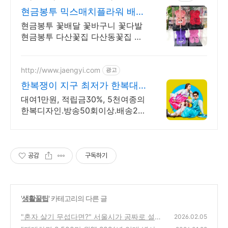
현금봉투 믹스매치플라워 배달
24시꽃집 생화 꽃자판기
현금봉투 꽃배달 꽃바구니 꽃다발
현금봉투 다산꽃집 다산동꽃집 갈
매꽃집 365일 24시간 언제나 꽃을
구매하실수 있습니다
http://www.jaengyi.com
광고
한복쟁이 지구 최저가 한복대
여
대여1만원, 적립금30%, 5천여종의
한복디자인.방송50회이상.배송2만
건이상.가성비
공감
구독하기
'
생활꿀팁
' 카테고리의 다른 글
"혼자 살기 무섭다면?" 서울시가 공짜로 설치
2026.02.05
해 주는 CCTV·도어록 3종 세트 받기