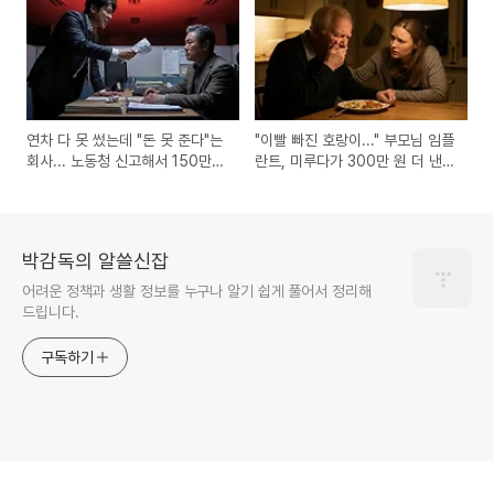
연차 다 못 썼는데 "돈 못 준다"는
"이빨 빠진 호랑이..." 부모님 임플
회사... 노동청 신고해서 150만
란트, 미루다가 300만 원 더 낸
원 받아낸 후기
사연 (건강보험 혜택)
박감독의 알쓸신잡
어려운 정책과 생활 정보를 누구나 알기 쉽게 풀어서 정리해
드립니다.
구독하기