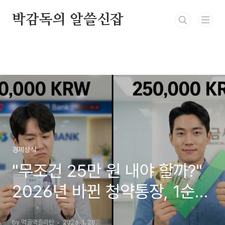
본문 바로가기
박감독의 알쓸신잡
경제상식
"무조건 25만 원 내야 할까?"
2026년 바뀐 청약통장, 1순위
당첨 위한 납입 전략
by 먹골역즐라탄
2026. 1. 28.