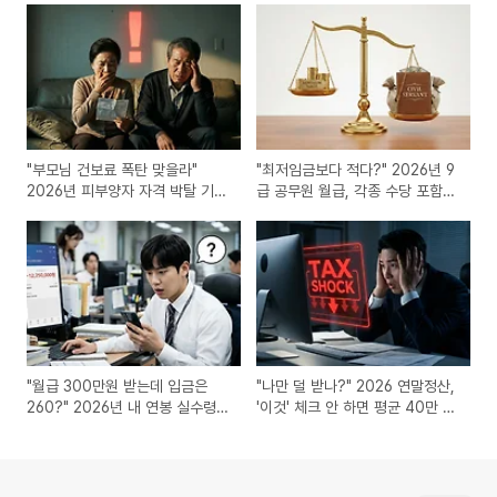
"부모님 건보료 폭탄 맞을라"
"최저임금보다 적다?" 2026년 9
2026년 피부양자 자격 박탈 기
급 공무원 월급, 각종 수당 포함한
준, 3가지 체크리스트
실제 연봉 공개
"월급 300만원 받는데 입금은
"나만 덜 받나?" 2026 연말정산,
260?" 2026년 내 연봉 실수령
'이것' 체크 안 하면 평균 40만 원
액, 1초 만에 표로 확인하기
손해 봅니다