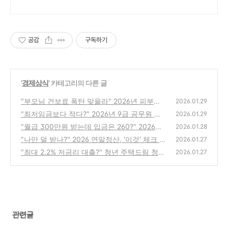
공감
구독하기
'
경제상식
' 카테고리의 다른 글
"부모님 건보료 폭탄 맞을라" 2026년 피부양
2026.01.29
자 자격 박탈 기준, 3가지 체크리스트
"최저임금보다 적다?" 2026년 9급 공무원 월
(1)
2026.01.29
급, 각종 수당 포함한 실제 연봉 공개
"월급 300만원 받는데 입금은 260?" 2026년
(0)
2026.01.28
내 연봉 실수령액, 1초 만에 표로 확인하기
"나만 덜 받나?" 2026 연말정산, '이것' 체크 안
(0)
2026.01.27
하면 평균 40만 원 손해 봅니다
"최대 2.2% 저금리 대출?" 청년 주택드림 청약
(0)
2026.01.27
통장, 2026년 반드시 갈아타야 할 이유
(0)
관련글